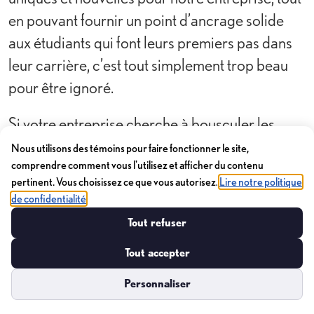
en pouvant fournir un point d’ancrage solide
aux étudiants qui font leurs premiers pas dans
leur carrière, c’est tout simplement trop beau
pour être ignoré.
Si votre entreprise cherche à bousculer les
choses avec de nouvelles idées et perspectives,
Nous utilisons des témoins pour faire fonctionner le site,
songez à ouvrir vos portes à des étudiants co-
comprendre comment vous l'utilisez et afficher du contenu
pertinent. Vous choisissez ce que vous autorisez.
Lire notre politique
op – il se pourrait que vous trouviez exactement
de confidentialité
ce que vous cherchez!
Tout refuser
Un grand merci à notre bande d’anciens
Tout accepter
étudiants co-op d’avoir été si co-opératifs
Personnaliser
Préférences de témoins
(⌐■_■) et d’avoir fait part de leurs parcours